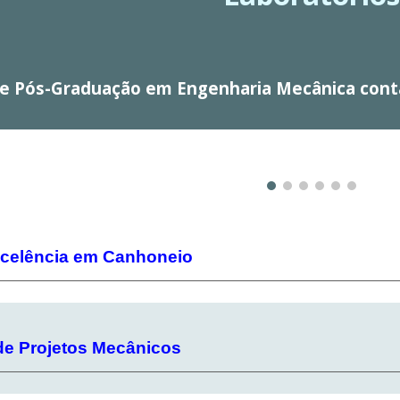
de Pós-Graduação em
Engenharia Mecânica conta
xcelência em Canhoneio
 de Projetos Mecânicos