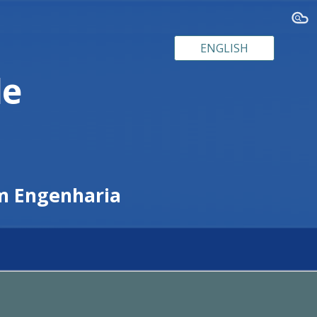
ion
ENGLISH
de
m Engenharia